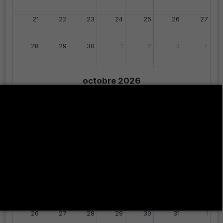
21
22
23
24
25
26
27
28
29
30
1
2
3
4
octobre 2026
lun.
mar.
mer.
jeu.
ven.
sam.
dim.
28
29
30
1
2
3
4
5
6
7
8
9
10
11
12
13
14
15
16
17
18
19
20
21
22
23
24
25
26
27
28
29
30
31
1