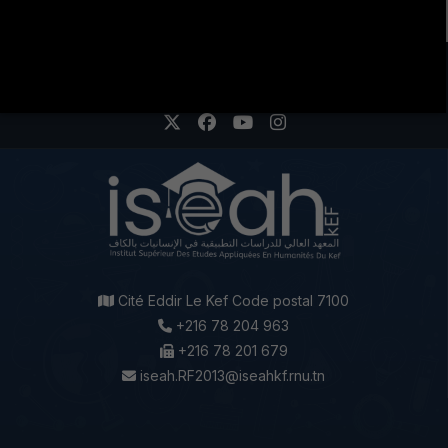
LA VIE ÉTUDIANTE CONTINUE SUR LES RÉSEAUX
SOCIAUX !
Cité Eddir Le Kef Code postal 7100
+216 78 204 963
+216 78 201 679
iseah.RF2013@iseahkf.rnu.tn