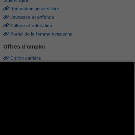
Scientifique
Rénovation universitaire
Jeunesse et enfance
Culture et éducation
Portail de la femme tunisienne
Offres d'emploi
Option carrière
Coopération technique
Agence tunisienne d’emploi
Les Universités Tunisiennes
Université Ez-Zitouna
Université de Carthage
Université de Tunis
Université de Tunis El Manar
Université de la Manouba