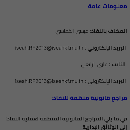
معلومات عامة
المكلف بالنفاذ:
عيسى الخماسي
iseah.RF2013@iseahkf.rnu.tn
:
البريد الإلكتروني
غازي الرابعي
النائب :
iseah.RF2013@iseahkf.rnu.tn
:
البريد الإلكتروني
:مراجع قانونیة منظمة للنفاذ
:في ما یلي المراجع القانونیة المنظمة لعملیة النفاذ
إلى الوثائق الإداریة