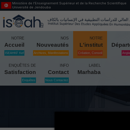
Ministère de l’Enseignement Supérieur et de la Recherche Scientifique
Université de Jendouba
NOTRE
NOS
NOTRE
Accueil
Nouveautés
L'institut
Dépar
ISEAHKF Kef
Archives, Manifestations
Création, Conseil
Angla
ENQUÊTES DE
INFO
LABEL
Satisfaction
Contact
Marhaba
Enquêtes
Nous Contactez