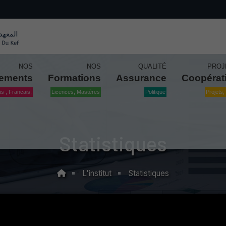
NOS
NOS
QUALITÉ
PROJ
tements
Formations
Assurance
Coopérat
is , Francais,
Licences, Mastères
Politique
Projets, 
Statistiques
L'institut
Statistiques