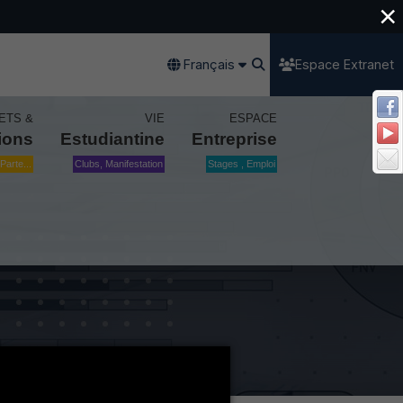
×
Français
Espace Extranet
ETS &
VIE
ESPACE
ions
Estudiantine
Entreprise
Parte...
Clubs, Manifestation
Stages , Emploi