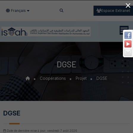
×
Français
Espace Extranet
DGSE
Coopérations
Projet
DGSE
DGSE
Date de dernière mise à jour: vendredi 7 août 2026