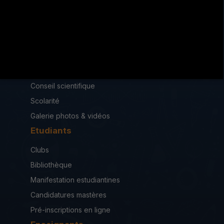
iseah.RF2013@iseahkf.rnu.tn
Institut
Loi de création
Conseil scientifique
Scolarité
Galerie photos & vidéos
Etudiants
Clubs
Bibliothèque
Manifestation estudiantines
Candidatures mastères
Pré-inscriptions en ligne