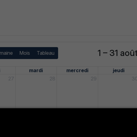
1 – 31 aoû
maine
Mois
Tableau
i
mardi
mercredi
jeudi
27
28
29
3
3
4
5