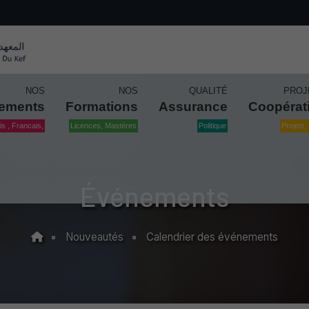
NOS
NOS
QUALITÉ
PROJ
tements
Formations
Assurance
Coopérat
is , Francais,
Licences, Mastères
Politique
Projets, 
Événements
Nouveautés
Calendrier des événements