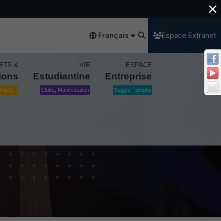
×
Français
Espace Extranet
ETS &
VIE
ESPACE
ions
Estudiantine
Entreprise
Parte...
Clubs, Manifestation
Stages , Emploi