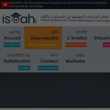
Ministère de l’Enseignement Supérieur et de la Recherche Scientifique
Université de Jendouba
NOTRE
NOS
NOTRE
Accueil
Nouveautés
L'institut
Dépar
ISEAHKF Kef
Archives, Manifestations
Création, Conseil
Angla
ENQUÊTES DE
INFO
LABEL
Satisfaction
Contact
Marhaba
Enquêtes
Nous Contactez