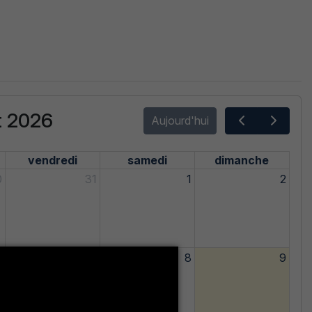
t 2026
Aujourd'hui
vendredi
samedi
dimanche
0
31
1
2
6
7
8
9