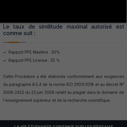
L’édition du rapport de similitudes se fait sur la plateforme du
logiciel «PlagScan ».
Le taux de similitude maximal autorisé est
comme suit :
Rapport PFE Mastère : 20%
Rapport PFE License : 25 %
Cette Procédure a été élaborée conformément aux exigences
du paragraphe 8.5.4 de la norme ISO 21001:2018 et au décret N°
2008-2422 du 23 juin 2008 relatif au plagiat dans le domaine de
l'enseignement supérieur et de la recherche scientifique.
LA VIE ÉTUDIANTE CONTINUE SUR LES RÉSEAUX