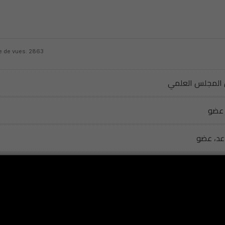
 de vues: 2863
: المجلس العلمي
: ضو
: ، عضو
، عضو
، 