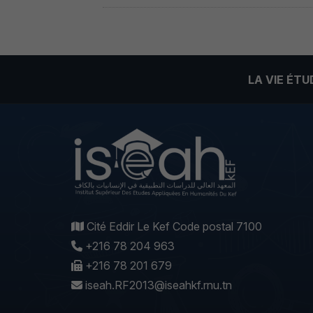
LA VIE ÉT
Cité Eddir Le Kef Code postal 7100
+216 78 204 963
+216 78 201 679
iseah.RF2013@iseahkf.rnu.tn