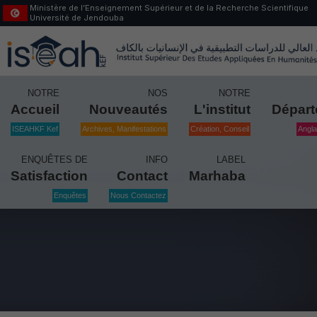
Ministère de l’Enseignement Supérieur et de la Recherche Scientifique
Université de Jendouba
NOTRE
NOS
NOTRE
Accueil
Nouveautés
L'institut
Dépar
ISEAHKF Kef
Archives, Manifestations
Création, Conseil
Angla
ENQUÊTES DE
INFO
LABEL
Satisfaction
Contact
Marhaba
Enquêtes
Nous Contactez