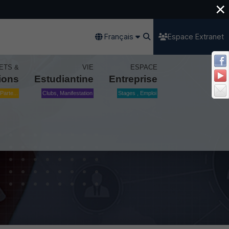
×
Français
Espace Extranet
ETS &
VIE
ESPACE
ions
Estudiantine
Entreprise
Parte...
Clubs, Manifestation
Stages , Emploi