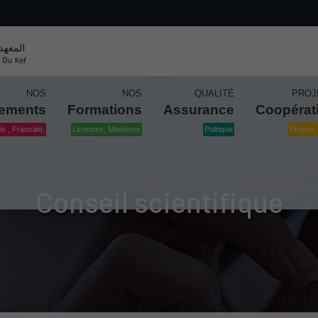
NOS
NOS
QUALITÉ
PROJ
tements
Formations
Assurance
Coopérat
is , Francais,
Licences, Mastères
Politique
Projets, 
Conseil scientifique